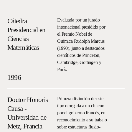
R
e
c
o
n
o
c
i
m
i
e
n
t
o
s
y
p
r
e
m
i
o
s
Cátedra
Evaluada por un jurado
internacional presidido por
Presidencial en
el Premio Nobel de
Ciencias
Química Rudolph Marcus
Matemáticas
(1990), junto a destacados
científicos de Princeton,
Cambridge, Göttingen y
París.
1996
Doctor Honoris
Primera distinción de este
tipo otorgada a un chileno
Causa -
por el gobierno francés, en
Universidad de
reconocimiento a su trabajo
Metz, Francia
sobre estructuras fluido-