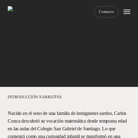
Skip
Menu
to
Contacto
main
content
Navigate to the next sec
B
I
O
G
R
A
F
Í
A
INTRODUCCIÓN NARRATIVA
Nacido en el seno de una familia de inmigrantes sardos, Carlos
Conca descubrió su vocación matemática desde temprana edad
en las aulas del Colegio San Gabriel de Santiago. Lo que
comenzó como una curiosidad infantil se transformó en una